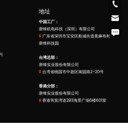
电话：深圳
地址
电话：台湾
邮箱：深圳 
中国工厂：
唐锋机电科技（深圳）有限公司
电话：香港
邮箱：台湾 
传真 深圳
广东省深圳市宝安区航城街道黄麻布村

唐锋科技园
邮箱：香港 
传真 台湾：
列
台湾总部：
传真 香港
唐锋实业股份有限公司
台湾省桃园市中坜区南园路2-20号

香港分部：
唐锋实业股份有限公司
香港筲箕湾道283海景广场6楼601室
